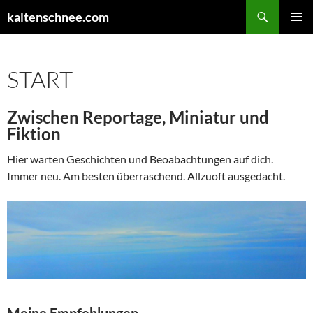
Zum
Suchen
kaltenschnee.com
Inhalt
PRIMÄR
springen
MENÜ
START
Zwischen Reportage, Miniatur und
Fiktion
Hier warten Geschichten und Beoabachtungen auf dich.
Immer neu. Am besten überraschend. Allzuoft ausgedacht.